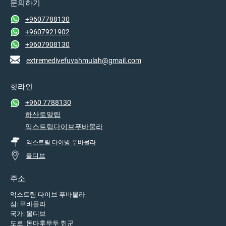
문의하기
+9607788130
+9607921902
+9607908130
extremedivefuvahmulah@gmail.com
핫라인
+960 7788130
하산토알립
익스트림다이브푸바물라
익스트림 다이빙 푸바물라
몰디브
주소
익스트림 다이브 푸바물라
섬: 푸바물라
국가: 몰디브
도로: 돈마후무두 힌군