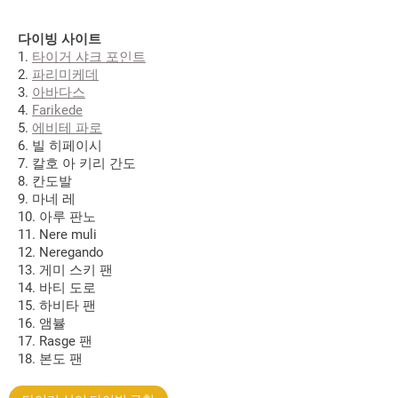
다이빙 사이트
1.
타이거 샤크 포인트
2.
파리미케데
3.
아바다스
4.
Farikede
5.
에비테 파로
6. 빌 히페이시
7. 칼호 아 키리 간도
8. 칸도발
9. 마네 레
10. 아루 판노
11. Nere muli
12. Neregando
13. 게미 스키 팬
14. 바티 도로
15. 하비타 팬
16. 앰뷸
17. Rasge 팬
18. 본도 팬