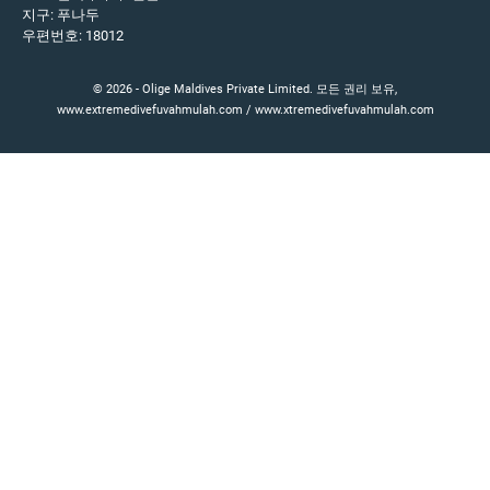
지구: 푸나두
우편번호: 18012
© 2026 - Olige Maldives Private Limited. 모든 권리 보유,
www.extremedivefuvahmulah.com / www.xtremedivefuvahmulah.com